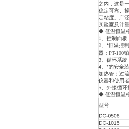
之内，这是
稳定可靠、操
定粘度。广
实验室及计
◆ 低温恒温
1、控制面
2、*恒温控
器：PT-10
3、循环系统
4、*的安全
加热管；过
仪器和使用
5、外接循
◆ 低温恒温
型号
DC-0506
DC-1015