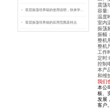
震荡培
双层振荡培养箱的使用说明，快来学习下吧
容量: 
温度时
室内温
双层振荡培养箱的应用范围及特点
振荡频
振幅：
整机用
整机尺寸
工作时
定时:
控制
本产
和维
我们
本公
板、
发展
客户