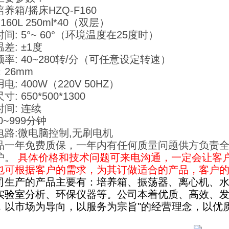
养箱/摇床HZQ-F160
160L 250ml*40（双层）
间: 5°~ 60°（环境温度在25度时）
差: ±1度
率: 40~280转/分（可任意设定转速）
26mm
电: 400W（220V 50HZ）
: 650*500*1300
间: 连续
0~999分钟
电路:微电脑控制,无刷电机
品一年免费质保，一年内有任何质量问题供方负责
护。
具体价格和技术问题可来电沟通，一定会让客
也可根据客户的需求，为其订做适合的产品，客户的满
司生产的产品主要有：培养箱、振荡器、离心机、
实验室分析、环保仪器等。公司本着优质、高效、发
，以市场为导向，以服务为宗旨"的经营理念，以优
。