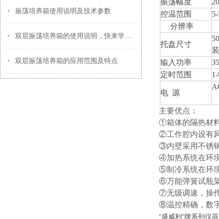
振荡幅度
2
振荡培养箱使用说明及技术参数
控温范围
5
分辨率
双层振荡培养箱的使用说明，快来学习下吧
5
托盘尺寸
装
双层振荡培养箱的应用范围及特点
输入功率
3
定时范围
1
A
电 源
主要优点：
①箱体的隔热材
②工作腔内设有
③内壁采用不锈
④加热系统在环境
⑤制冷系统在环境
⑥万能弹簧试瓶
⑦无级调速
⑧温控精确，数
“盛威利"牌系列仪