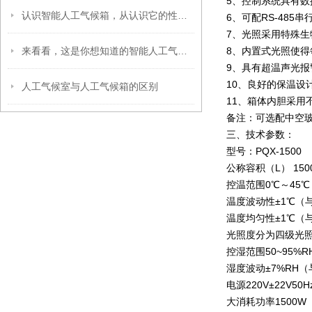
5、控制系统具有
认识智能人工气候箱，从认识它的性能特征开始
6、可配RS-48
7、光照采用特殊
来看看，这是你想知道的智能人工气候箱吗？
8、内置式光照使
9、具有超温声光
10、良好的保温设
人工气候室与人工气候箱的区别
11、箱体内胆采用
备注：可选配中空
三、技术参数：
型号：PQX-1500
公称容积（L） 150
控温范围0℃～45
温度波动性±1℃（
温度均匀性±1℃（
光照度分为四级光照0
控湿范围50~95%R
湿度波动±7%RH
电源220V±22V50H
大消耗功率1500W