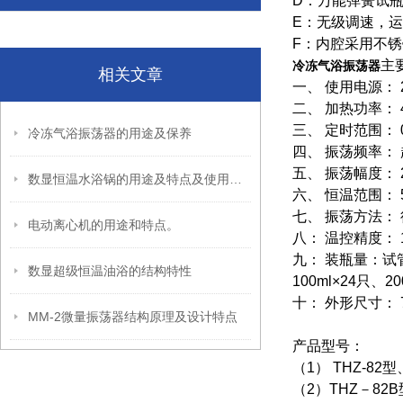
D：万能弹簧试
E：无级调速，
F：内腔采用不锈
主
冷冻气浴振荡器
相关文章
一、 使用电源： 22
二、 加热功率： 4
三、 定时范围： 
冷冻气浴振荡器的用途及保养
四、 振荡频率： 
五、 振荡幅度： 
数显恒温水浴锅的用途及特点及使用方法
六、 恒温范围： 
七、 振荡方法：
电动离心机的用途和特点。
八： 温控精度： 
九： 装瓶量：试管
数显超级恒温油浴的结构特性
100ml×24只、20
十： 外形尺寸： 70
MM-2微量振荡器结构原理及设计特点
产品型号：
（1） THZ-
（2）THZ－8