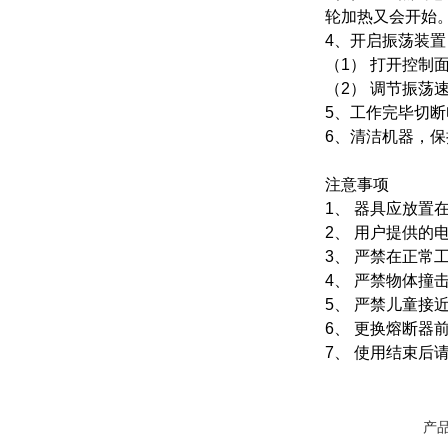
轮加热又会开始
4、开启振荡装置
（1） 打开控制
（2） 调节振荡
5、工作完毕切
6、清洁机器，
注意事项
1、 器具应放
2、 用户提供的
3、 严禁在正常
4、 严禁物体撞
5、 严禁儿童接
6、 更换熔断器
7、 使用结束后
产