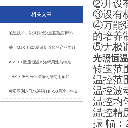
②开设
③设有
相关文章
④万能
的培养
通过技术手段来排除光照恒温摇床不转动的原因
⑤无极
关于MJX-150A霉菌培养箱的产品要领
光照恒
W201B 数显恒温水浴锅用途与特点
转速范围
温控范围
THZ-82B气浴恒温振荡器使用须知
温控波动
数显双列八孔水浴锅 HH-S8用途与特点
温控均匀
温控精度
振 幅：