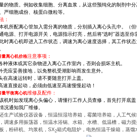
量的物质。例如收集细胞、分离血浆，从这些预纯化的制剂中分离
、严细胞成份、核蛋白微粒等。
法：
本机所配离心管加入需分离的物质，分别插入离心头孔中。（但
通电源、打开电源开关，电源指示灯亮，然后将“
选时
"
器选至你
此时离心机即进入工作状态，调速为离心速度选择，其工作状态
。
注意事项：
容量离心机价格
禁各种液体或其它杂物进入离心工作室内，否则会损坏主机。
外壳应妥善接地，以免整机受潮影响而发生意外。
头在高速运转时，请不要随意打开上盖。
止高速直接起动，必须由低速至高速慢慢起动！
维修及配件：
容量平衡离心机
该机时如发现离心头偏心，请懂行工作人员查修，首先打开底盖
情况通知我厂维修。
还生产试验仪器设备，恒温恒湿培养箱，霉菌培养箱，人工气候
，调速多用振荡器，恒温水浴锅、水箱、水槽、低温槽，磁力搅
板，粉碎机、均浆机，SX
箱式电阻炉，电热恒温干燥箱，蒸馏
2