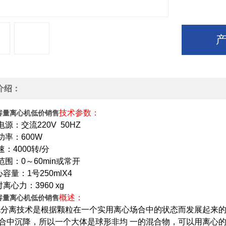
介绍：
技术参数：
容量离心机低价销售
用电源：交流
220V 50HZ
功率：
600W
速：
4000
转
/
分
范围：
0
～
60min
或常开
容量：1号250mlX4
离心力：3960 xg
概述：
容量离心机低价销售
机分离技术是根据颗粒在一个实用离心场合中的状态而发展起来
合中沉降，所以一个大体是球形非均 一的混合物，可以用离心