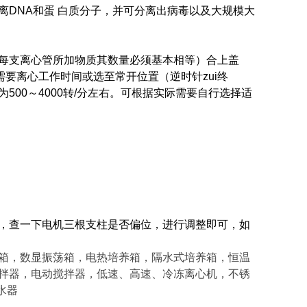
DNA和蛋 白质分子，并可分离出病毒以及大规模大
每支离心管所加物质其数量必须基本相等）合上盖
需要离心工作时间或选至常开位置（逆时针zui终
为
500
～
4000
转
/分左右。可根据实际需要自行选择适
，查一下电机三根支柱是否偏位，进行调整即可，如
箱，数显振荡箱，电热培养箱，隔水式培养箱，恒温
拌器，电动搅拌器，低速、高速、冷冻离心机，不锈
水器