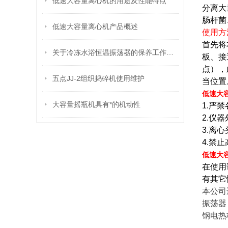
低速大容量离心机的用途及性能特点
分离大
肠杆菌
低速大容量离心机产品概述
使用方
首先将
关于冷冻水浴恒温振荡器的保养工作解析
板、接
点），
五点JJ-2组织捣碎机使用维护
当位置
低速大
大容量摇瓶机具有*的机动性
1.严
2.
仪器
3.
离心
4.禁
低速大
在使用
有其它
本公司
振荡器
钢电热