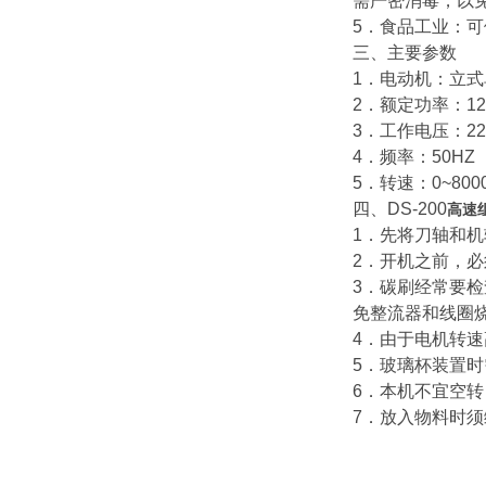
需严密消毒，以
5．食品工业：
三、主要参数
1．电动机：立
2．额定功率：12
3．工作电压：22
4．频率：50HZ
5．转速：0~8000
四、DS-200
高速
1．先将刀轴和
2．开机之前，
3．碳刷经常要
免整流器和线圈
4．由于电机转
5．玻璃杯装置
6．本机不宜空
7．放入物料时