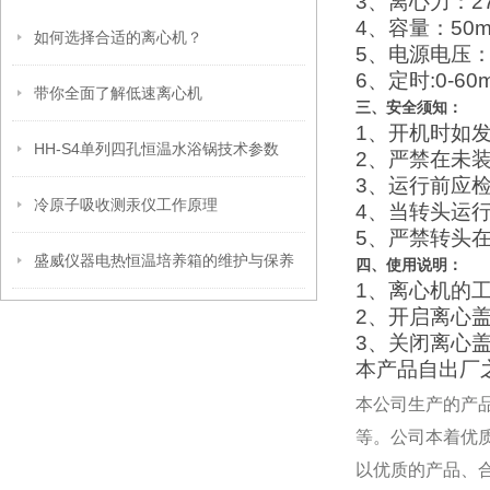
3、离心力：27
4、容量：50m
如何选择合适的离心机？
5、电源电压：美标
6、定时:0-6
带你全面了解低速离心机
三、
安全须知：
1、开机时如
HH-S4单列四孔恒温水浴锅技术参数
2、严禁在未
3、运行前应
冷原子吸收测汞仪工作原理
4、当转头运
5、严禁转头
盛威仪器电热恒温培养箱的维护与保养
四、
使用说明：
1、离心机的
2、开启离心
3、关闭离心
本产品自出厂
本公司生产的产
等。公司本着优
以优质的产品、