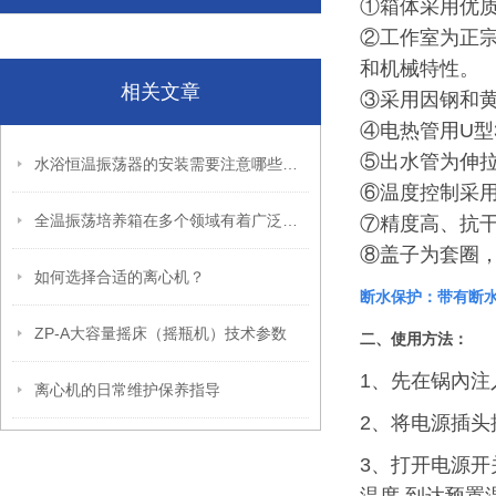
①箱体采用优
②工作室为正宗
和机械特性。
相关文章
③采用因钢和
④电热管用U型
⑤出水管为伸
水浴恒温振荡器的安装需要注意哪些方面
⑥温度控制采用
全温振荡培养箱在多个领域有着广泛的应用
⑦精度高、抗干
⑧盖子为套圈
如何选择合适的离心机？
断水保护：带有断
ZP-A大容量摇床（摇瓶机）技术参数
二
、使用方法：
1、先在锅內注
离心机的日常维护保养指导
2、将电源插头
3、打开电源开