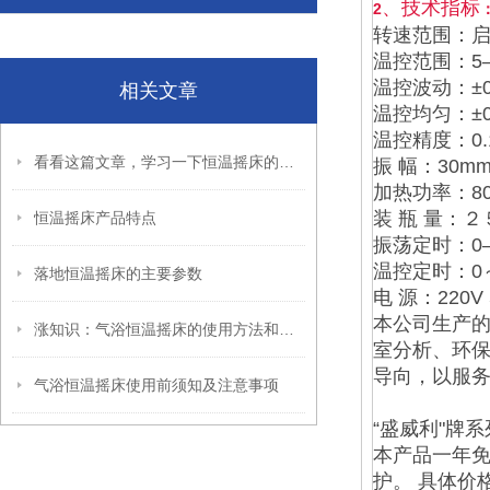
、技术指标
2
转速范围：启动—
温控范围：5—
温控波动：±0
相关文章
温控均匀：±0
温控精度：0.
看看这篇文章，学习一下恒温摇床的操作方法
振 幅：30m
加热功率：80
装 瓶 量：２５
恒温摇床产品特点
振荡定时：0—
温控定时：0
落地恒温摇床的主要参数
电 源：220V 
本公司生产
涨知识：气浴恒温摇床的使用方法和注意事项
室分析、环保
导向，以服务
气浴恒温摇床使用前须知及注意事项
“盛威利"牌
本产品一年
护。 具体价