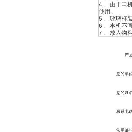
4． 由于
使用。
5． 玻璃
6． 本机
7． 放入
产
您的单
您的姓
联系电
常用邮