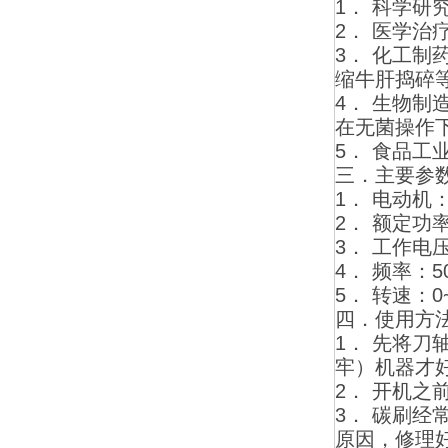
1． 科学
2． 医学
3． 化工
缩牛肝捣碎
4． 生物
在无菌操作
5． 食品
三．主要参
1． 电动机
2． 额定功率
3． 工作电压
4． 频率：5
5． 转速：0~
四．使用方
1． 先将
牢）机器才
2． 开机
3． 碳刷
原因，修理