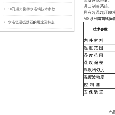
防凝露观察窗。
进口制冷系统。
10孔磁力搅拌水浴锅技术参数
具有超温超压缺
MS系列
霉菌试验
水浴恒温振荡器的用途及特点
技术参数
内 外 材 料
温 度 范 围
湿 度 范 围
湿 度 偏 差
温度均匀度
温度波动度
控 制 器
安 保 装 置
产