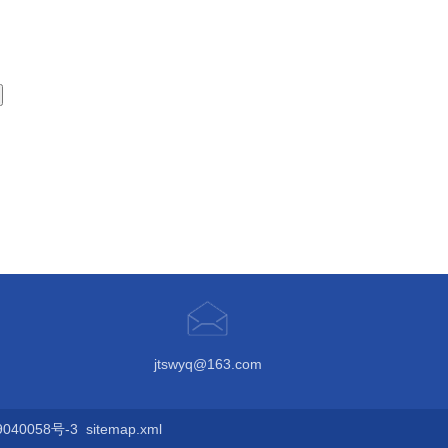
jtswyq@163.com
40058号-3
sitemap.xml