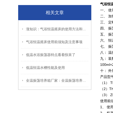
气浴恒
一、 使用
相关文章
二、 加
三、 定
四、 振
涨知识：气浴恒温摇床的使用方法和注意事项
五、 振
六、 恒
气浴恒温摇床使用前须知及注意事项
七、 
八： 温
低温水浴振荡器特点看着惊呆了
九： 装
100ml
低温恒温水槽性能及使用
十： 外形
产品型
全温振荡培养箱厂家：全温振荡培养箱的性能概括和*性能
（1） 
（2）T
（3）
使用前
1、 