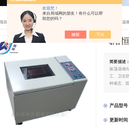
欢迎您！
来自局域网的朋友！有什么可以帮
助您的吗？
现在的位置：
首页
>
产品展示
>
恒温振荡器、恒温摇床系列
>
气浴恒温
气浴
简要描述
振荡器相
工、卫生
种液态、
产品型号
更新时间