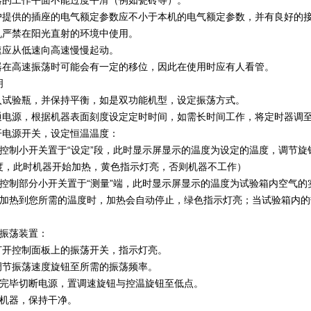
机器的工作平面不能过度平滑（例如瓷砖等）。
用户提供的插座的电气额定参数应不小于本机的电气额定参数，并有良好的
整机严禁在阳光直射的环境中使用。
调速应从低速向高速慢慢起动。
机器在高速振荡时可能会有一定的移位，因此在使用时应有人看管。
明
装入试验瓶，并保持平衡，如是双功能机型，设定振荡方式。
接通电源，根据机器表面刻度设定定时时间，如需长时间工作，将定时器调至
打开电源开关，设定恒温温度：
将控制小开关置于“设定”段，此时显示屏显示的温度为设定的温度，调节
度，此时机器开始加热，黄色指示灯亮，否则机器不工作）
将控制部分小开关置于“测量”端，此时显示屏显示的温度为试验箱内空气
当加热到您所需的温度时，加热会自动停止，绿色指示灯亮；当试验箱内
启振荡装置：
 打开控制面板上的振荡开关，指示灯亮。
 调节振荡速度旋钮至所需的振荡频率。
作完毕切断电源，置调速旋钮与控温旋钮至低点。
洁机器，保持干净。