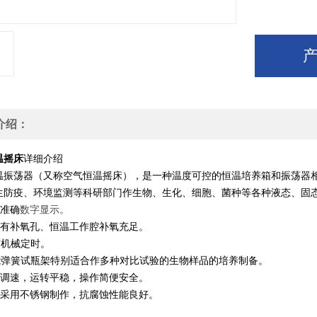
介绍：
温摇床
详细介绍
温振荡器（又称空气恒温摇床），是一种温度可控的恒温培养箱和振荡器
生防疫、环境监测等科研部门作生物、生化、细胞、菌种等各种液态、固
控准确
数字显示。
设有补氧孔、恒温工作腔补氧充足。
有机械定时。
能弹簧试瓶架特别适合作多种对比试验的生物样品的培养制备。
级调速，运转平稳，操作简便安全。
腔采用不锈钢制作，抗腐蚀性能良好。