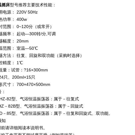
温摇床
型号推荐主要技术性能：
电源： 220V 50Hz
热功率： 400w
时范围： 0~120分（或常开）
荡频率： 起动—300转/分,可调
荡幅度： 20mm
温范围： 室温—50℃
振荡方法： 往复、回旋和双功能（采购时选择）
控精度： 1℃
瓶量：试管：?16×300mm
×24只、200ml×15只
尺寸： 700×470×500mm
号：
THZ-82型、气浴恒温振荡器：属于－往复式
HZ－82B型、气浴恒温振荡器：属于－回旋式
 ZD－85型、气浴恒温振荡器：属于－往复和回旋式、双功能。
须知
使用前请详细阅读本说明书。