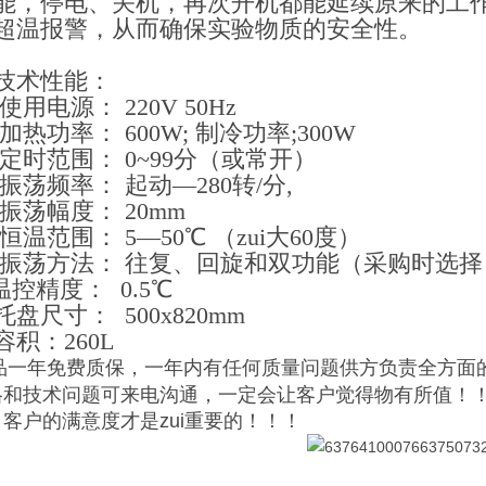
能，停电、关机，再次开机都能延续原来的工
超温报警，从而确保实验物质的安全性。
技术性能：
使用电源： 220V 50Hz
加热功率： 600W; 制冷功率;300W
 定时范围： 0~99分（或常开）
振荡频率： 起动—280转/分,
 振荡幅度： 20mm
恒温范围： 5—50℃ （zui大60度）
 振荡方法： 往复、回旋和双功能（采购时选择
温控精度： 0.5℃
盘尺寸： 500x820mm
容积：260L
品一年免费质保，一年内有任何质量问题供方负责全方面
格和技术问题可来电沟通，一定会让客户觉得物有所值！
客户的满意度才是zui重要的！！！