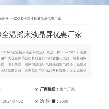
振荡器
> HZQ-D全温摇床液晶屏优惠厂家
-D全温摇床液晶屏优惠厂家
：
HZQ-D全温摇床液晶屏优惠厂家是一种（5～50℃）温度
养箱和大容量振荡器有机结合的高精度生化仪器，培养箱内
装置，便于观察，箱内增设循环风机强迫空气循环，温度分
，实验效果更好，具有光照与无光照两种规格，该全温振荡
适用于生物遗传工程、医学、农业、林业、环境科学、畜
等部门实验室。
：
厂商性质：
生产厂家
：
2024-07-02
访 问 量：
2088