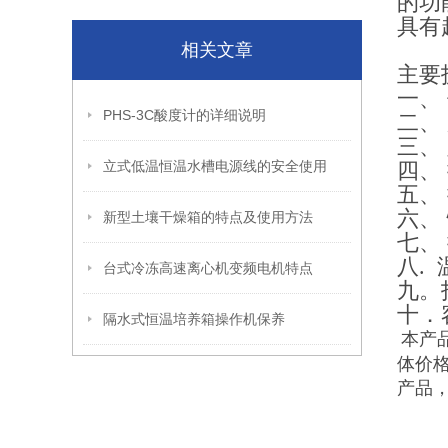
的功
具有
相关文章
主要
一、 
PHS-3C酸度计的详细说明
二、 
三、
立式低温恒温水槽电源线的安全使用
四、 
五、
六、 
新型土壤干燥箱的特点及使用方法
七、
八. 
台式冷冻高速离心机变频电机特点
九。托
十．
隔水式恒温培养箱操作机保养
本产
体价
产品，