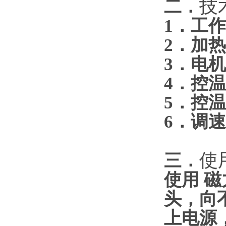
技
二．
1．工作
2．加
3．电机
4
．控温
5
．控温
6
．调速
使
三．
使用 
头，向
上电源