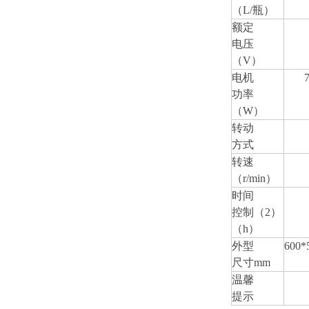
（L/瓶）
额定
电压
（V）
电机
功率
（W）
转动
方式
转速
（r/min）
时间
控制（2）
（h）
外型
600*
尺寸mm
温馨
提示