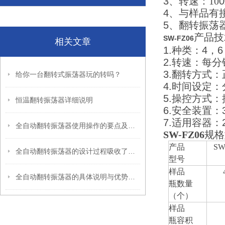
3
、转速：10
0
4
、与样品有
5
、翻转振荡
产品技
SW-FZ06
相关文章
1.
种类：
4
，
6
2.
转速：每分
3.
翻转方式：
给你一台翻转式振荡器玩的转吗？
4.
时间设定：
5.
操控方式：
恒温翻转振荡器详细说明
6.
安全装置：
7.
适用容器：
全自动翻转振荡器使用操作的要点及注意指南
SW-FZ06
规格
产品
SW
全自动翻转振荡器的设计过程吸收了各方面的经验
型号
样品
全自动翻转振荡器的具体说明与优势介绍
瓶数量
（个）
样品
瓶容积