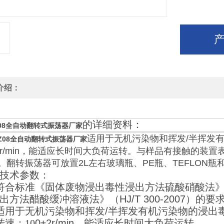
介绍：
的详细资料：
08
全自动翻转式振荡器厂家
适用于无机污染物和挥发/半挥发
Z08
全自动翻转式振荡器厂家
±2r/min，能适应长时间大负荷运转。与样品有接触的
。翻转振荡器可放置2L左右玻璃瓶、PE瓶、TEFLON
技术参数：
符合标准《固体废物浸出毒性浸出方法硫酸硝酸法
出方法醋酸缓冲溶液法》（
HJ/T 300-2007
）的要
适用于无机污染物和挥发
/
半挥发有机污染物的浸出
转速：10
0±2r/min
，能适应长时间大负荷运转。