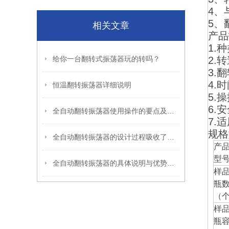
4
、
5
、
相关文章
产品
1.
种
给你一台翻转式振荡器玩的转吗？
2.
转
3.
翻
4.
时
恒温翻转振荡器详细说明
5.
操
6.
安
全自动翻转振荡器使用操作的要点及注意指南
7.
适
规格
全自动翻转振荡器的设计过程吸收了各方面的经验
产
型
全自动翻转振荡器的具体说明与优势介绍
样
瓶
（
样
瓶