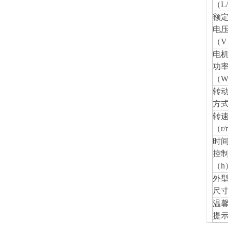
（L
额
电
（V
电
功
（
转
方
转
（r/
时
控制
（h
外
尺寸
温
提