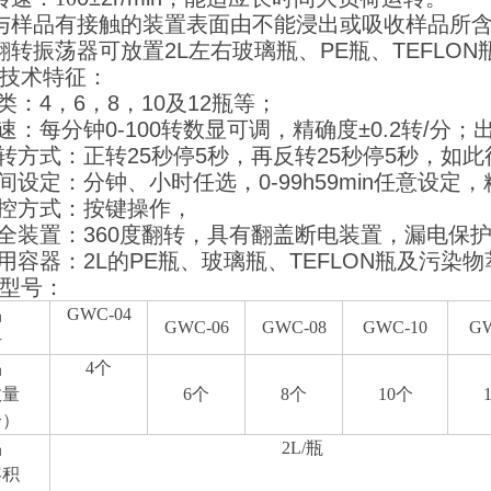
与样品有接触的装置表面由不能浸出或吸收样品所
翻转振荡器可放置
2L
左右玻璃瓶、
PE
瓶、
TEFLON
技术特征：
类：
4
，
6
，
8
，
10
及
12
瓶等；
速：每分钟
0-100
转数显可调，精确度
±0.2
转
/
分；
转方式：正转
25
秒停
5
秒，再反转
25
秒停
5
秒，如此
间设定：分钟、小时任选，
0-99h59min
任意设定，
控方式：按键操作，
全装置：
360
度翻转，具有翻盖断电装置，漏电保
用容器：
2L
的
PE
瓶、玻璃瓶、
TEFLON
瓶及污染物
型号：
品
GWC-04
GWC-06
GWC-08
GWC-10
GW
号
品
4
个
数量
6
个
8
个
10
个
个）
品
2L/
瓶
容积