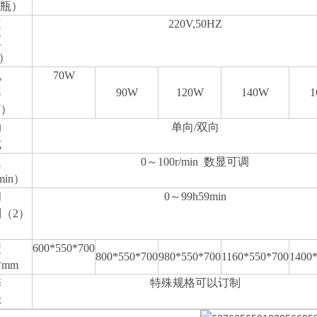
/瓶）
定
220V,50HZ
压
）
机
70W
率
90W
120W
140W
1
W）
动
单向/双向
式
速
0
～100r/min 数显可调
min）
间
0
～99h59min
（2）
）
型
600*550*700
800*550*700
980*550*700
1160*550*700
1400
mm
馨
特殊规格可以订制
示