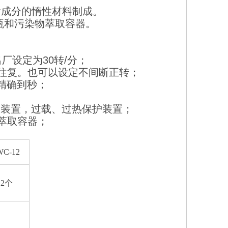
含成分的惰性材料制成。
瓶和污染物萃取容器。
出厂设定为
30
转
/
分；
往复。也可以设定不间断正转；
精确到秒；
护装置，过载、过热保护装置；
萃取容器；
C-12
12
个