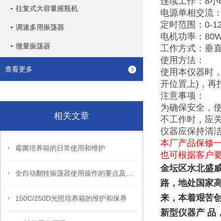
连续工作：8小
往复式大容量摇瓶机
电源单相交流：22
定时范围：0-1
调速多用振荡器
电机功率：80
微量振荡器
工作方式：垂
使用方法：
查看更多
使用本仪器时
开位置上)，
注意事项：
为确保安全，使
相关文章
不工作时，应
仪器应保持清
本厂产品保修
霉菌培养箱的日常使用和维护
也可根据客户
金坛区水北盛威
全自动翻转振荡器使用操作的要点及注意指南
路，地处国家
来，本着艰苦
150C/250D光照培养箱的维护和保养
新型仪器产 