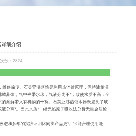
水器详细介绍
次数：2824
作，维修简便。石英亚沸蒸馏是利用热辐射原理，保持液相温
沸腾蒸馏，气中夹带水珠，气液分离不*，致使水质不高；全
质的溶解带入有机物的干扰。石英亚沸蒸馏水器既避免了玻
液分离*。因此水质*，经无焰原子吸收法分析无重金属检
新改进和多年的实践证明比同类产品更*。它能合理使用能