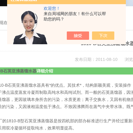
欢迎您！
来自局域网的朋友！有什么可以帮
助您的吗？
现在的位置：
首页
>
技术文章
> 1810-B石英亚沸蒸馏水器详细介绍
1810-B石英亚沸蒸馏
发布日期：2011-08-10 浏览
0-B石英亚沸蒸馏水器
详细介绍
10-B石英亚沸蒸馏水器具有*的优点。其技术*，结构新颖美观，安装操
于沸点温度蒸发冷凝而制取高纯水和高纯试剂。而一般的石英蒸馏器，因
蒸馏器，更因玻璃本身所含的污染，水质更差；离子交换水，又因有机物
质的污染，又因液相温度低于沸点。不致因沸腾而在蒸气中夹带水珠。既气
的1810-B型石英亚沸蒸馏器是按四机部的部办标准进行生产并经过重
采用双冷凝循环提取纯水，效果明显提高。