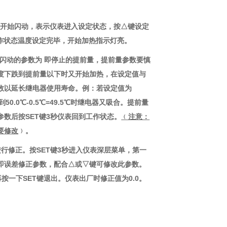
字符开始闪动，表示仪表进入设定状态，按△键设定
作状态温度设定完毕，开始加热指示灯亮。
并闪动的参数为 即停止的提前量，提前量参数要慎
度下跌到提前量以下时又开始加热，在设定值与
数以延长继电器使用寿命。例：若设定值为
50.0℃-0.5℃=49.5℃时继电器又吸合。提前量
数后按SET键3秒仪表回到工作状态。
﹙注意：
要修改
﹚。
行修正。按SET键3秒进入仪表深层菜单，第一
数即误差修正参数，配合△或▽键可修改此参数。
再按一下SET键退出。仪表出厂时修正值为0.0。