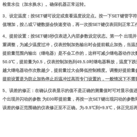
检查水位（加水换水）。确保机器正常运转。
3、设定温度：按SET键可设定或查看温度设定点。按一下SET键管
值增加，按△或▽键数据会快速变动，再一次按SET键仪表回到正常工
4、提前设置：按SET键3秒仪表进入内层参数设定状态。第一个 出现
重调整，为减少温度过冲，仪表控制加热输出时会提前截止加热，当温
提前量范围内输出（继电器）是不会工作的，这样可减少继电器动作次
50.0℃，提前量为0.5，仪表控制加热到49.5.0时继电器释放，温度下跌到
越大继电器动作次数越少，提前量过大会降低控制精度。调整好提前量参
提前设置是为防止加热停止后温冲过高而专门设置的，一般情况下不需
5、误差的修正：在确认仪表显示的值不是正确的测量值时可对显示值进
个出现并闪动的参数 为E00即提前量，再按一次SET键出现闪动的参
误差的修正范围确的仪表修正至不正确。为-9.9℃到+9.9℃，休正完后