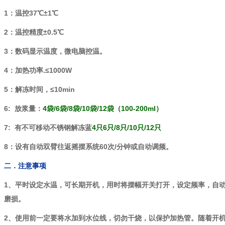
1：温控37℃±1℃
2：温控精度±0.5℃
3：数码显示温度，微电脑控温。
4：加热功率.≤1000W
5：解冻时间，≤10min
6: 放浆量：
4袋/
6袋/8袋/10袋/12袋（100-200ml）
7: 有不可移动不锈钢解冻蓝
4只
6只/8只/10只/12只
8：设有自动双臂往返摇摆系统60次/分钟或自动调频。
二．
注意事项
1、平时设定水温，可长期开机，用时将摆幅开关打开，设定频率，自
磨损。
2、使用前一定要将水加到水位线，切勿干烧，以保护加热管。随着开