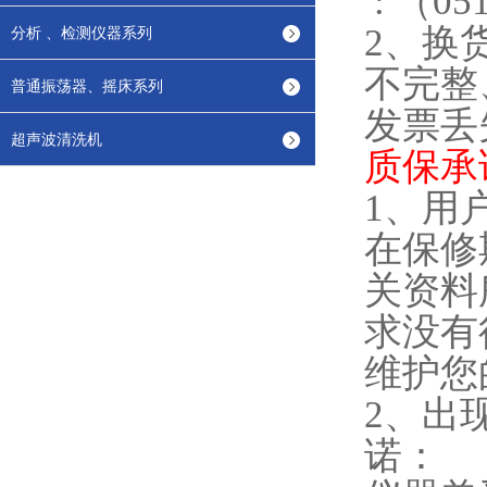
:
（
05
2
、换
分析 、检测仪器系列
不完整
普通振荡器、摇床系列
发票丢
超声波清洗机
质保承
1
、用
在保修
关资料
求没有
维护您
2
、出
诺：