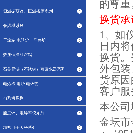
的尊重
恒温振荡器、恒温摇床系列
换货承
低温槽系列
1
、如
干燥箱 电阻炉（马弗炉）
日内将
换货。
数显恒温油浴锅
外包装
石英亚沸（不锈钢）蒸馏水器系列
货原因
电热板 电炉 电热套
客户服
匀浆机系列
本公司
酸度计、电导率仪系列
金坛
精密电子天平系列