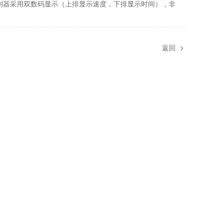
制器采用双数码显示（上排显示速度，下排显示时间），非
返回