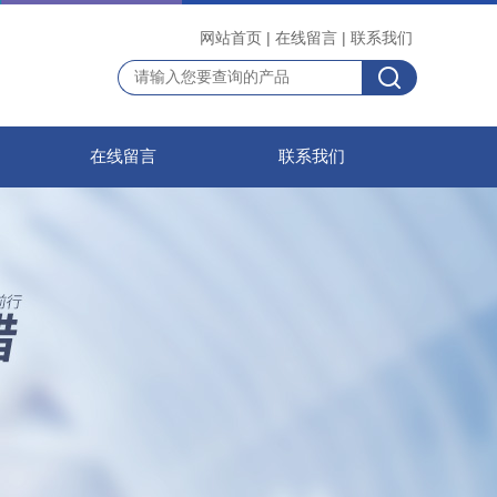
网站首页
|
在线留言
|
联系我们
在线留言
联系我们