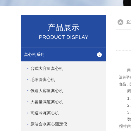
您
产品展示
PRODUCT DISPLAY
离心机系列
台式大容量离心机
同
运转平
毛细管离心机
食品，
低速大容量离心机
同
1.
大容量高速离心机
2.
3.
高速冷冻离心机
数
原油含水离心测定仪
搅拌