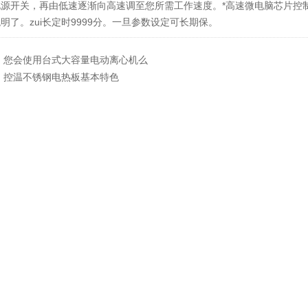
电源开关，再由低速逐渐向高速调至您所需工作速度。*高速微电脑芯片控
明了。zui长定时9999分。一旦参数设定可长期保。
：
您会使用台式大容量电动离心机么
：
控温不锈钢电热板基本特色