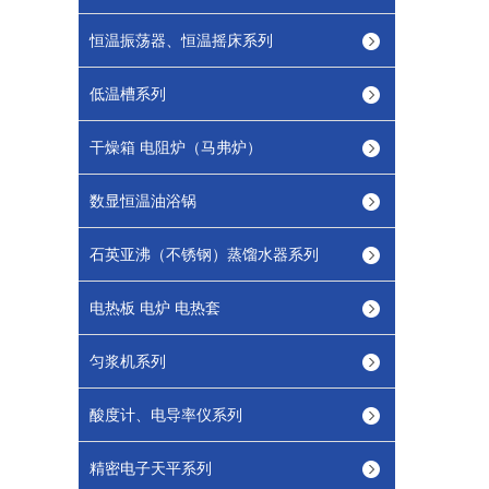
恒温振荡器、恒温摇床系列
低温槽系列
干燥箱 电阻炉（马弗炉）
数显恒温油浴锅
石英亚沸（不锈钢）蒸馏水器系列
电热板 电炉 电热套
匀浆机系列
酸度计、电导率仪系列
精密电子天平系列