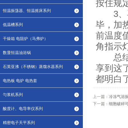
按住规
恒温振荡器、恒温摇床系列
3、再
毕，加
低温槽系列
前温度
干燥箱 电阻炉（马弗炉）
角指示
数显恒温油浴锅
总结
享到这
石英亚沸（不锈钢）蒸馏水器系列
都明白
电热板 电炉 电热套
匀浆机系列
上一篇：
冷冻气浴
下一篇：
细胞破碎
酸度计、电导率仪系列
精密电子天平系列